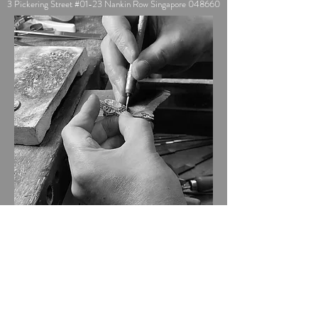
3 Pickering Street #01-23 Nankin Row Singapore 048660