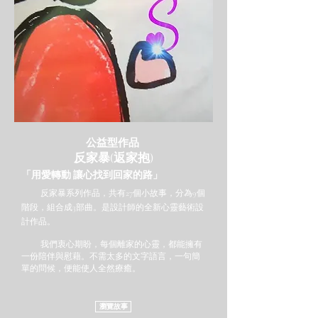
公益型作品
​反家暴(返家抱)
「用愛轉動 讓心找到回家的路」
反家暴系列作品，共有27個小故事，分為9個
階段，組合成3部曲。是設計師的全新心靈藝術設
計作品。
我們衷心期盼，每個離家的心靈，都能擁有
一份陪伴與慰藉。不需太多的文字語言，一句簡
單的問候，便能使人全然療癒。
瀏覽故事