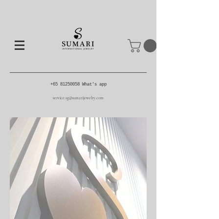
+65 81250058
What's app
service.sg@sumarijewelry.com