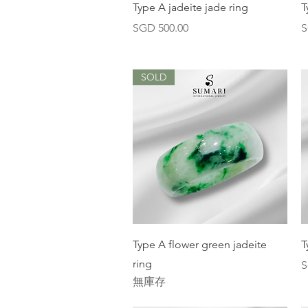
快速瀏覽
Type A jadeite jade ring
T
價格
SGD 500.00
S
SOLD
快速瀏覽
Type A flower green jadeite
T
ring
S
無庫存