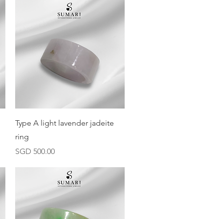
快速瀏覽
Type A light lavender jadeite
ring
價格
SGD 500.00