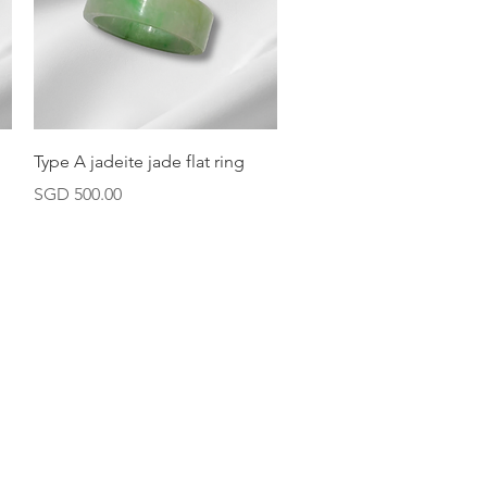
快速瀏覽
Type A jadeite jade flat ring
價格
SGD 500.00