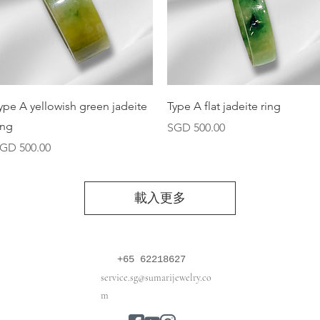
快速瀏覽
快速瀏覽
ype A yellowish green jadeite
Type A flat jadeite ring
ing
價格
SGD 500.00
價格
GD 500.00
載入更多
+65 62218627
service.sg@sumarijewelry.co
m