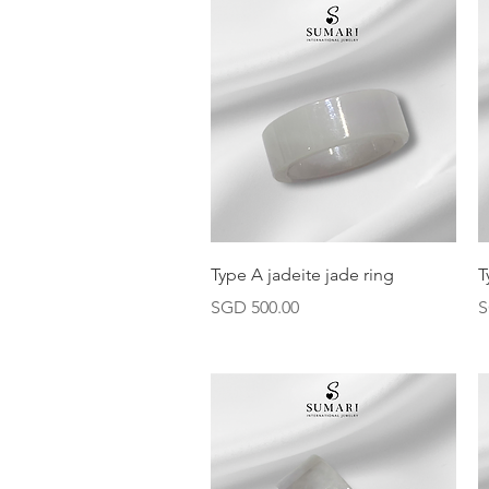
快速瀏覽
Type A jadeite jade ring
T
價格
SGD 500.00
S