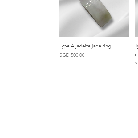
快速瀏覽
Type A jadeite jade ring
T
r
價格
SGD 500.00
S