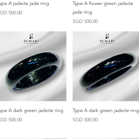
快速瀏覽
快速瀏覽
ype A jadeite jade ring
Type A flower green jadeite
jade ring
價格
GD 500.00
價格
SGD 500.00
快速瀏覽
快速瀏覽
ype A dark green jadeite ring
Type A dark green jadeite ring
價格
價格
GD 500.00
SGD 500.00