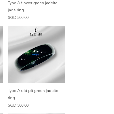
快速瀏覽
Type A flower green jadeite
jade ring
價格
SGD 500.00
快速瀏覽
Type A old pit green jadeite
ring
價格
SGD 500.00