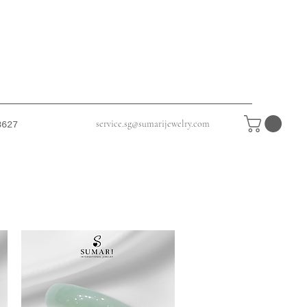
service.sg@sumarijewelry.com
8627