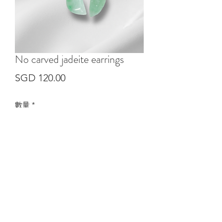
No carved jadeite earrings
價
SGD 120.00
格
數量
*
新增至購物車
+65 62218627
service.sg@sumarijewelry.com