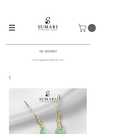
+65 62218627
service.sg@sumarijewelry.com