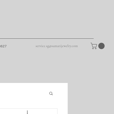
service.sg@sumarijewelry.com
8627