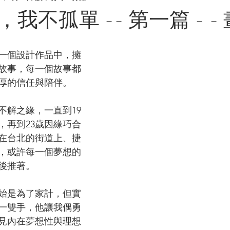
我不孤單 -- 第一篇 - -
一個設計作品中，擁
故事，每一個故事都
厚的信任與陪伴。
不解之緣，一直到19
，再到23歲因緣巧合
在台北的街道上、捷
，或許每一個夢想的
後推著。
始是為了家計，但實
一雙手，他讓我偶勇
見內在夢想性與理想