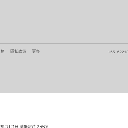
服務
隱私政策
更多
+65 6221
22年2月21日
讀畢需時 2 分鐘