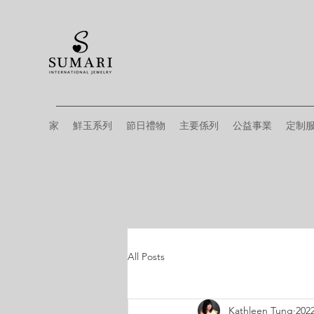
家
鮮玉系列
節日禮物
主要係列
公益事業
定制
All Posts
Kathleen Tung
20