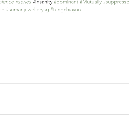
olence
#series
 #
Insanity 
#dominant
#Mutually
#suppress
co
#sumarijewellerysg
#tungchiayun