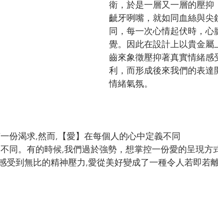
衛，於是一層又一層的壓抑
齜牙咧嘴，就如同血絲與尖
同，每一次心情起伏時，心
覺。因此在設計上以貴金屬
齒來象徵壓抑著真實情緒感
利，而形成後來我們的表達
情緒氣氛。
有一份渴求,然而,【愛】在每個人的心中定義不同
會不同。有的時候,我們過於強勢，想掌控一份愛的呈現方
感受到無比的精神壓力,愛從美好變成了一種令人若即若