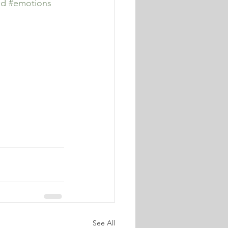
ed
#emotions
See All