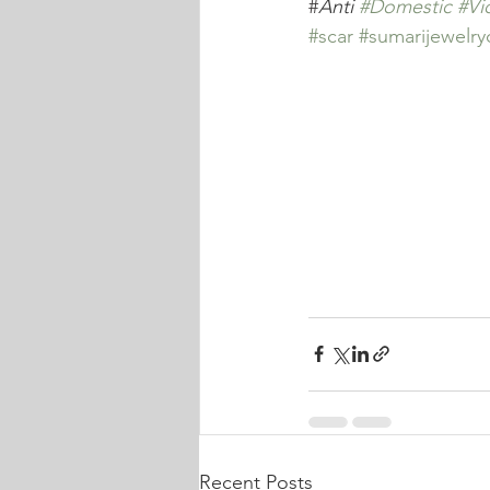
#
Anti 
#Domestic
#Vi
#scar
#sumarijewelry
Recent Posts