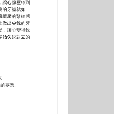
，讓心臟壓縮到
銳的牙齒就如
臟擠壓的緊繃感
上做出尖銳的牙
受，讓心變得銳
開始尖銳對立的
式
離的夢想。