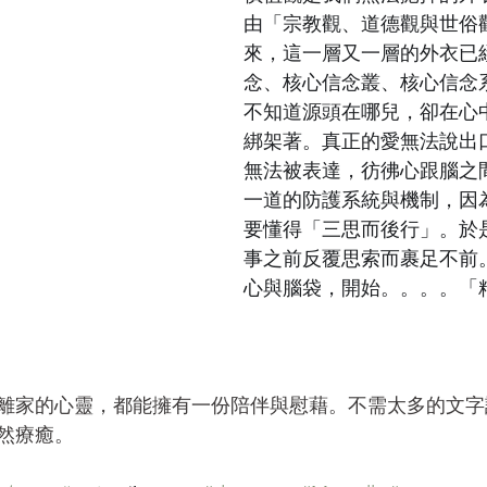
由「宗教觀、道德觀與世俗
來，這一層又一層的外衣已
念、核心信念叢、核心信念
不知道源頭在哪兒，卻在心
綁架著。真正的愛無法說出
無法被表達，彷彿心跟腦之
一道的防護系統與機制，因
要懂得「三思而後行」。於
事之前反覆思索而裹足不前
心與腦袋，開始。。。。「
離家的心靈，都能擁有一份陪伴與慰藉。不需太多的文字
然療癒。