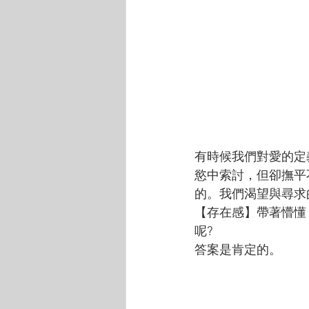
有時候我們對愛的定
慾中索討，但卻撫平
的。我們渴望與尋求
【存在感】帶著懵懂
呢?
答案是肯定的。