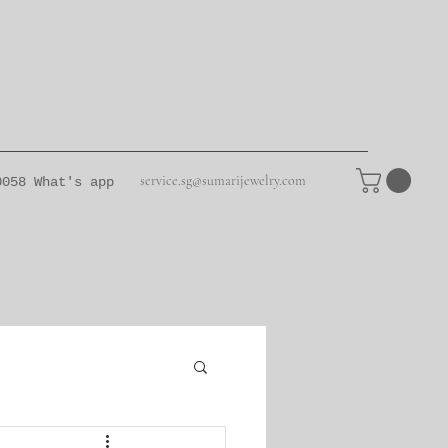
service.sg@sumarijewelry.com
0058
What's app