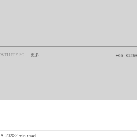
EWELLERY SG
更多
+65 8125
19, 2020
2 min read