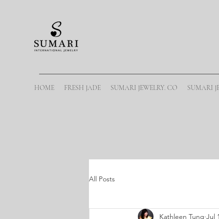
HOME
FRESH JADE
SUMARI JEWELRY. CO
SUMARI J
All Posts
Kathleen Tung
Jul 